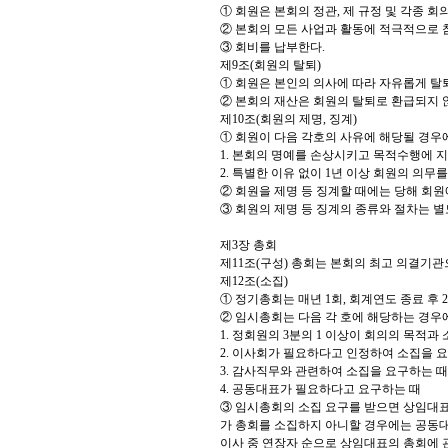
① 회원은 본회의 정관, 제 규정 및 각종 
② 본회의 모든 사업과 활동에 적극적으로 
③ 회비를 납부한다.
제9조(회원의 탈퇴)
① 회원은 본인의 의사에 따라 자유롭게 탈퇴
② 본회의 재산은 회원의 탈퇴로 환급되지 
제10조(회원의 제명, 징계)
① 회원이 다음 각호의 사유에 해당될 경우에
1. 본회의 명예를 손상시키고 목적수행에 
2. 특별한 이유 없이 1년 이상 회원의 의
② 회원을 제명 등 징계할 때에는 당해 회
③ 회원의 제명 등 징계의 종류와 절차는 별
제3장 총회
제11조(구성) 총회는 본회의 최고 의결기
제12조(소집)
① 정기총회는 매년 1회, 회계연도 종료 후
② 임시총회는 다음 각 호에 해당하는 경우
1. 정회원의 3분의 1 이상이 회의의 목적
2. 이사회가 필요하다고 인정하여 소집을 
3. 감사직무와 관련하여 소집을 요구하는 때
4. 공동대표가 필요하다고 요구하는 때
③ 임시총회의 소집 요구를 받으면 상임대표
가 총회를 소집하지 아니할 경우에는 공동대
이사 중 연장자 순으로 상임대표의 총회에 관