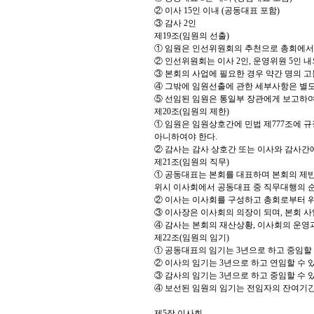
② 이사 15인 이내 (공동대표 포함)
③ 감사 2인
제19조(임원의 선출)
① 임원은 인선위원회의 추천으로 총회에서
② 인선위원회는 이사 2인, 운영위원 5인
③ 본회의 사업에 필요한 경우 약간 명의 고문
④ 그밖에 임원선출에 관한 세부사항은 별
⑤ 선임된 임원은 통일부 장관에게 보고하여
제20조(임원의 제한)
① 임원은 임원상호간에 민법 제777조에 
아니하여야 한다.
② 감사는 감사 상호간 또는 이사와 감사간에
제21조(임원의 직무)
① 공동대표는 본회를 대표하며 본회의 제반업
위시 이사회에서 공동대표 중 직무대행의 순
② 이사는 이사회를 구성하고 총회로부터 위
③ 이사장은 이사회의 의장이 되며, 본회 사
④ 감사는 본회의 재산상황, 이사회의 운영과
제22조(임원의 임기)
① 공동대표의 임기는 3년으로 하고 중임할 
② 이사의 임기는 3년으로 하고 연임할 수 있
③ 감사의 임기는 3년으로 하고 중임할 수 있
④ 보선된 임원의 임기는 전임자의 잔여기간
제5장 이사회