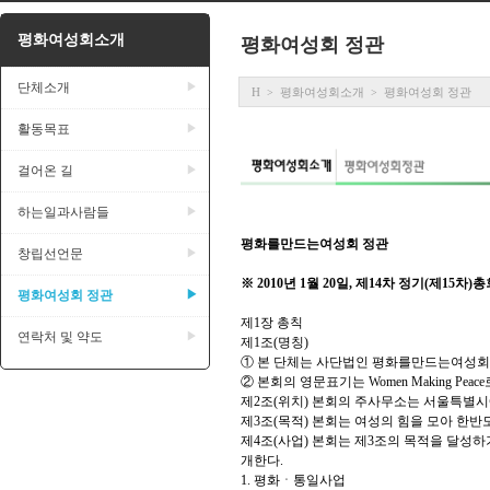
평화여성회소개
평화여성회 정관
단체소개
▶
H
평화여성회소개
평화여성회 정관
>
>
활동목표
▶
걸어온 길
▶
하는일과사람들
▶
평화를만드는여성회 정관
창립선언문
▶
※ 2010년 1월 20일, 제14차 정기(제15차)
평화여성회 정관
▶
제1장 총칙
연락처 및 약도
▶
제1조(명칭)
① 본 단체는 사단법인 평화를만드는여성회(
② 본회의 영문표기는 Women Making Pea
제2조(위치) 본회의 주사무소는 서울특별시에
제3조(목적) 본회는 여성의 힘을 모아 한
제4조(사업) 본회는 제3조의 목적을 달성
개한다.
1. 평화ㆍ통일사업