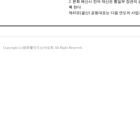
2. 본회 해산시 잔여 재산은 통일부 장관
록 한다.
제43조(결산) 공동대표는 다음 연도의 사
이내에 통일부 장관에게 보고하여야 한다. 
제44조(기타) 본회의 정관에 규정되지 않은
준용한다.
부 칙
1. 이 정관은 주무관청의 허가를 받은 이후
Copyright (c)평화를만드는여성회 All Right Reserved.
1997. 3. 28 제정
1998. 2. 10 1차 개정
1999. 3. 4 2차 개정
2000. 1. 25 3차 개정
2002. 1. 25 4차 개정
2003. 1. 28 5차 개정
2004. 1. 9 6차 개정
2010. 1. 20 7차 개정