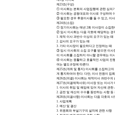
제23조(구성)
① 이사회는 본회의 사업집행에 관한 심의
② 이사회는 공동대표와 이사로 구성하며 이
③ 필요한 경우 후원이사를 둘 수 있고, 이
제24조(소집)
① 정기이사회는 매년 2회 이사장이 소집한
② 임시 이사회는 다음 각호에 해당하는 경
1. 재적 이사 과반수 이상의 요구가 있는 때
2. 감사의 요구가 있는 때
3. 기타 이사장이 필요하다고 인정하는 때
③ 임시 이사회의 소집 요구를 받으면 이사장
이 이사회를 소집하지 아니할 경우에는 이사
④ 이사회는 원활하고 효율적인 사업의 진행
여는 별도규정에 따른다.
제25조(개최 및 통지) 이사회를 소집하고자
게 통지하여야 한다. 다만, 이사 전원이 집
제26조(의결) 이사회는 재적이사 과반수의
제27조(의결제척사유) 이사장 또는 이사가 
1. 이사의 취임 및 해임에 있어 자신에 관한
2. 금전 및 재산의 수수를 동반하는 사항 
제28조(의결사항) 이사회는 다음 각호의 사
1. 사업계획
2. 예산 및 결산
3. 위원회와 부설기구의 설치에 관한 사항