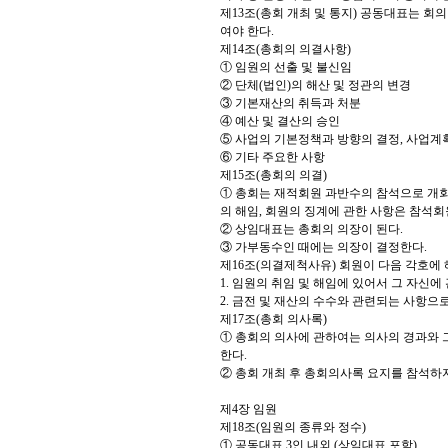
제13조(총회 개최 및 통지) 공동대표는 회
여야 한다.
제14조(총회의 의결사항)
① 임원의 선출 및 불신임
② 단체(법인)의 해산 및 정관의 변경
③ 기본재산의 취득과 처분
④ 예산 및 결산의 승인
⑤ 사업의 기본정책과 방향의 결정, 사업계
⑥ 기타 주요한 사항
제15조(총회의 의결)
① 총회는 재적회원 과반수의 참석으로 개회하
의 해임, 회원의 징계에 관한 사항은 참석회
② 상임대표는 총회의 의장이 된다.
③ 가부동수인 때에는 의장이 결정한다.
제16조(의결제척사유) 회원이 다음 각호에
1. 임원의 취임 및 해임에 있어서 그 자신에
2. 금전 및 재산의 수수와 관련되는 사항
제17조(총회 의사록)
① 총회의 의사에 관하여는 의사의 경과와 
한다.
② 총회 개최 후 총회의사록 요지를 참석하
제4장 임원
제18조(임원의 종류와 정수)
① 공동대표 3인 내외 (상임대표 포함)