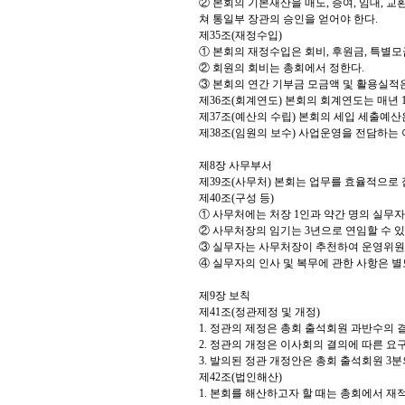
② 본회의 기본재산을 매도, 증여, 임대, 
쳐 통일부 장관의 승인을 얻어야 한다.
제35조(재정수입)
① 본회의 재정수입은 회비, 후원금, 특별모
② 회원의 회비는 총회에서 정한다.
③ 본회의 연간 기부금 모금액 및 활용실적
제36조(회계연도) 본회의 회계연도는 매년 1
제37조(예산의 수립) 본회의 세입 세출예산
제38조(임원의 보수) 사업운영을 전담하는 
제8장 사무부서
제39조(사무처) 본회는 업무를 효율적으로
제40조(구성 등)
① 사무처에는 처장 1인과 약간 명의 실무
② 사무처장의 임기는 3년으로 연임할 수 있
③ 실무자는 사무처장이 추천하여 운영위원
④ 실무자의 인사 및 복무에 관한 사항은 
제9장 보칙
제41조(정관제정 및 개정)
1. 정관의 제정은 총회 출석회원 과반수의 
2. 정관의 개정은 이사회의 결의에 따른 요
3. 발의된 정관 개정안은 총회 출석회원 3
제42조(법인해산)
1. 본회를 해산하고자 할 때는 총회에서 재