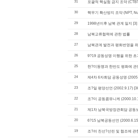
31
포괄적 핵실험 금지 조약 (CTBT, Com
30
핵무기 확산방지 조약 (NPT, Nuclear
29
1998년이후 남북 관계 일지
[3]
28
남북교류협력에 관한 법률
27
남북관계 발전과 평화번영을 위한 선
26
9?19 공동성명 이행을 위한 초기조치
25
한?미동맹과 한반도 평화에 관한 공
24
제4차 6자회담 공동성명 (2005.9
23
조?일 평양선언 (2002.9.17)
[3
22
조?미 공동콤뮤니케 (2000.10.1
21
제1차 남북국방장관회담 공동보도문
20
6?15 남북공동선언 (2000.6.15
19
조?러 친선?선린 및 협조에 관한 조