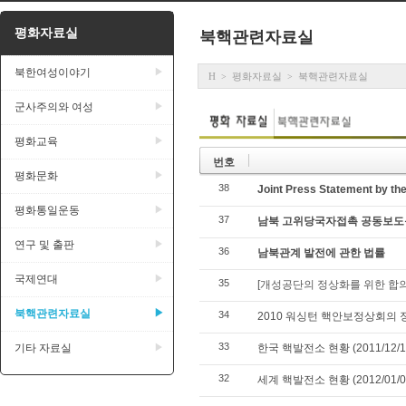
평화자료실
북핵관련자료실
북한여성이야기
▶
H
평화자료실
북핵관련자료실
>
>
군사주의와 여성
▶
평화교육
▶
번호
평화문화
▶
38
Joint Press Statement by the
평화통일운동
▶
37
남북 고위당국자접촉 공동보도문 (2
연구 및 출판
▶
36
남북관계 발전에 관한 법률
국제연대
▶
35
[개성공단의 정상화를 위한 합의서] 
북핵관련자료실
▶
34
2010 워싱턴 핵안보정상회의 
33
기타 자료실
▶
한국 핵발전소 현황 (2011/12/1
32
세계 핵발전소 현황 (2012/01/0