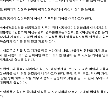
북아시아에서 식민지와 냉전의 경험, 그리고 체제와 문화의 차이를 넘어 여성들
반도 평화체제 실현과 동북아 평화실현과정에서 여성의 참여를 높이고,
반도와 동북아 실현과정에 여성의 적극적인 기여를 추동하고자 한다.
아여성평화회의를 성공적으로 치루기 위해 <동북아여성평화회의-여성6자회의 
해협력범국민협의회 여성위원회, 평화를만드는여성회, 한국여성단체연합 등의
과장에서 가능하면 다양한 여성집단, 의회를 통해 평등평화사회를 실현하고 있
 목소리와 참여를 함께 안고 가고자 한다.
는 새로운 희망을 갖고 기차를 타고 부산에서 서울, 서울에서 평양을 거쳐 모스
다. 한 사람이 모이면 꿈이지만 여럿이 모이면 현실이 될 수 있다는 기대를 안
위원회>의 출범을 알린다.
는 한반도와 동북아시아에서 식민지, 태평양전쟁, 분단이 가져온 억압과 고통의
고 신뢰를 쌓기 위해 한걸음씩 나아가고자 한다. 인종, 민족, 종교, 역사적 차
 만남을 통해 화해의 싹을 틔우고 협력의 공동체로 첫발을 딛고자 한다. 우리의
 대장정의 출발이다.
는 평화를 지향하는 국내외 여성들 및 시민사회와 더불어, 연대와 협력을 통
다.