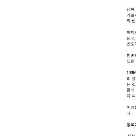
남북
가로
와 협
북핵
된 
반도
한반
요한
19
리 결
는 
들의
과 
이러
다.
동북