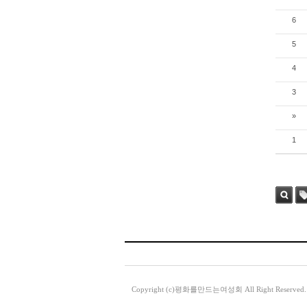
6
5
4
3
»
1
검색
태
Copyright (c)평화를만드는여성회 All Right Reserved.