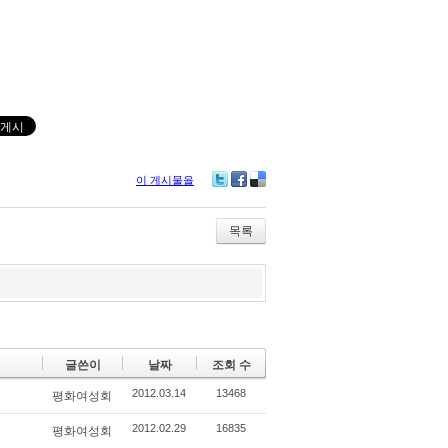
이 게시물을
Tw
Fa
De
itte
ce
lici
r
bo
ou
목록
ok
s
글쓴이
날짜
조회 수
2012.03.14
13468
평화여성회
2012.02.29
16835
평화여성회