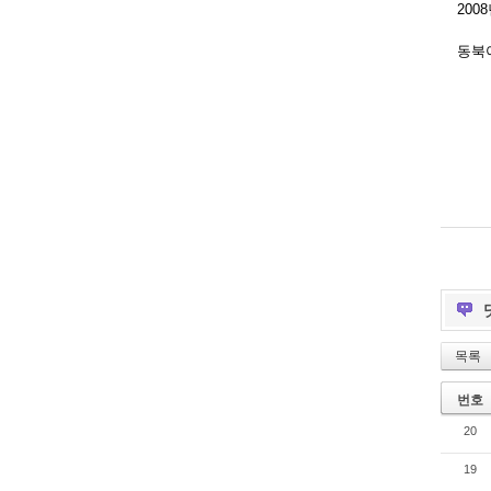
200
동북
목록
번호
20
19