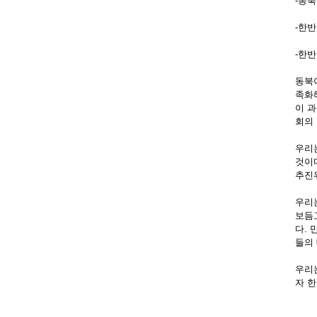
-동
-한
-한
동북
족화
이 
회의
우리
것이
추진
우리
보듬
다.
들의
우리
자 한