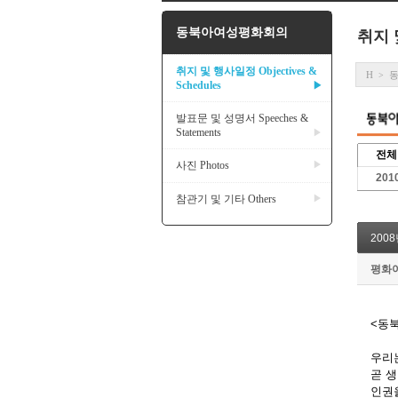
동북아여성평화회의
취지 및
취지 및 행사일정 Objectives &
H
>
Schedules
▶
발표문 및 성명서 Speeches &
Statements
▶
전체
사진 Photos
▶
20
참관기 및 기타 Others
▶
200
평화
<동
우리
곧 
인권