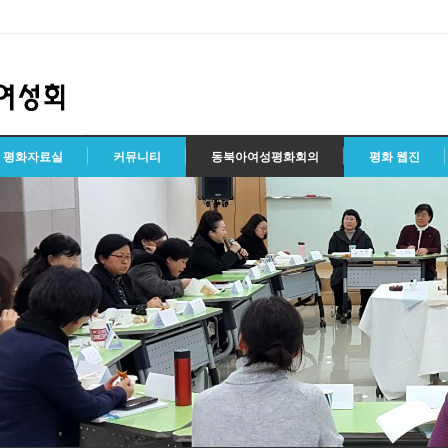
평화자료실
커뮤니티
동북아여성평화회의
평화 웹진