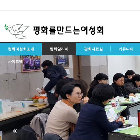
평화여성회소개
평화알리미
평화자료실
커뮤니티
사이트맵