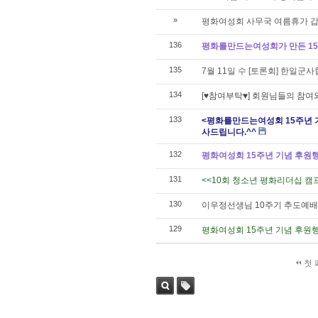
»
평화여성회 사무국 여름휴가 갑니다!
136
평화를만드는여성회가 만든 15가지 
135
7월 11일 수 [토론회] 한일군
134
[♥참여부탁♥] 회원님들의 참여
133
<평화를만드는여성회 15주년 
사드립니다.^^
132
평화여성회 15주년 기념 후원
131
<<10회 청소년 평화리더십 캠프
130
이우정선생님 10주기 추도예배
129
평화여성회 15주년 기념 후원
첫 
검색
태그