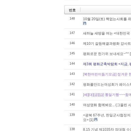
번호
148
10월 20일(토) 핵없는사회를
147
새하늘 새땅을 여는 <대한민국
146
제10기 갈등해결과평화 강사트
145
평화로운 한가위 보내세요~^^
144
제3회 평화군축박람회 <지금, 
143
[북한어린이돕기모금] 정겨운 
142
평화를만드는여성회가 페이스북 
141
[세][대][공][감] 통일기행~~~함
140
여성영화 함께봐요... (그을린 
139
<광복 67주년, 한일군사협
요>
[1]
138
8.15 기념 제1035차 정대협 