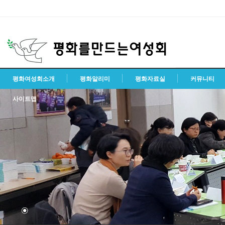
평화여성회소개
평화알리미
평화자료실
커뮤니티
사이트맵